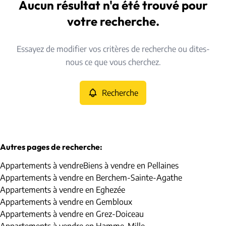
Pellaines (4287)
Aucun résultat n'a été trouvé pour
Remove
Vue de la carte
votre recherche.
Type
Essayez de modifier vos critères de recherche ou dites-
Appartements
Recherche
Trier par
Remove
nous ce que vous cherchez.
Recherche
Critères plus
Min. budget
Autres pages de recherche
:
Appartements à vendre
Biens à vendre en Pellaines
Max. budget
Appartements à vendre en Berchem-Sainte-Agathe
Appartements à vendre en Eghezée
Appartements à vendre en Gembloux
Appartements à vendre en Grez-Doiceau
Chercher