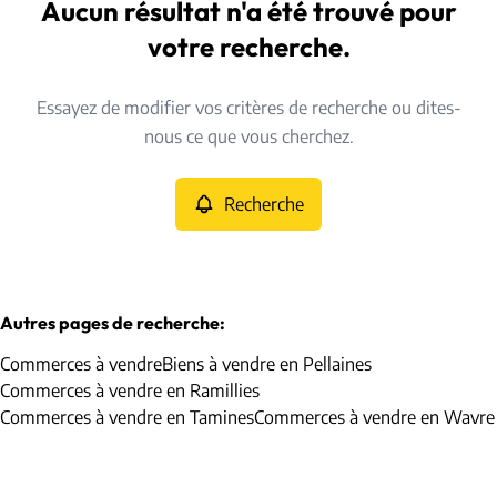
Pellaines (4287)
Aucun résultat n'a été trouvé pour
Remove
Vue de la carte
votre recherche.
Type
Essayez de modifier vos critères de recherche ou dites-
Commerces
Recherche
Trier par
Remove
nous ce que vous cherchez.
Recherche
Critères plus
Min. budget
Autres pages de recherche
:
Commerces à vendre
Biens à vendre en Pellaines
Max. budget
Commerces à vendre en Ramillies
Commerces à vendre en Tamines
Commerces à vendre en Wavre
Chercher