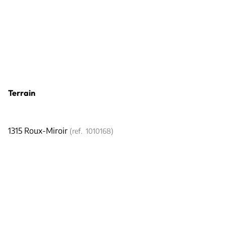
Terrain
1315 Roux-Miroir
(ref.
1010168
)
€ 179.000
1263
m²