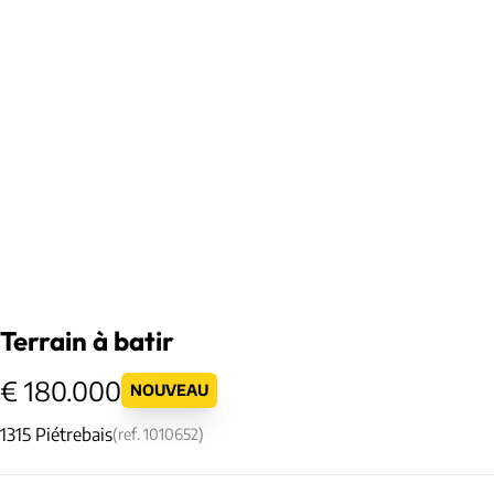
Terrain à batir
€ 180.000
NOUVEAU
1315 Piétrebais
(ref.
1010652
)