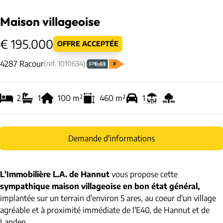
Maison villageoise
€ 195.000
OFFRE ACCEPTÉE
4287 Racour
(ref.
1010634
)
2
1
100
m²
460
m²
1
Demande d'informations
L'Immobilière L.A. de Hannut
vous propose cette
sympathique maison villageoise en bon état général,
implantée sur un terrain d'environ 5 ares, au coeur d'un village
agréable et à proximité immédiate de l'E40, de Hannut et de
Landen.