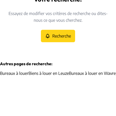
Type
Essayez de modifier vos critères de recherche ou dites-
Bureaux
Recherche
Trier par
Remove
nous ce que vous cherchez.
Recherche
Critères plus
Min. budget
Autres pages de recherche
:
Bureaux à louer
Biens à louer en Leuze
Bureaux à louer en Wavre
Max. budget
Chercher