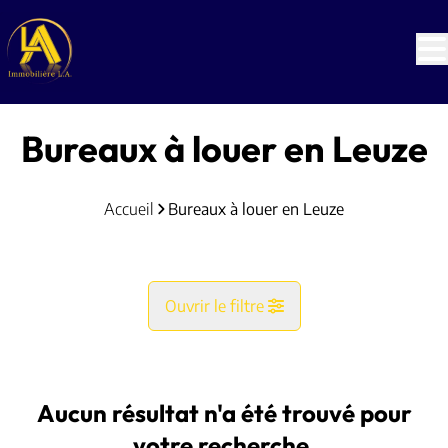
Aller au contenu principal
Bureaux à louer en Leuze
Accueil
Bureaux à louer en Leuze
Ouvrir le filtre
Commune
Leuze (7900)
Aucun résultat n'a été trouvé pour
Remove
Vue de la carte
votre recherche.