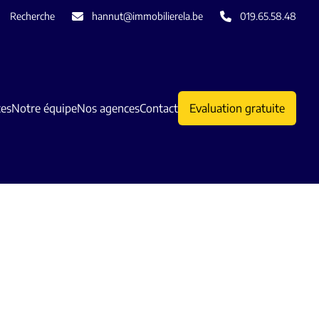
Recherche
hannut@immobilierela.be
019.65.58.48
ces
Notre équipe
Nos agences
Contact
Evaluation gratuite