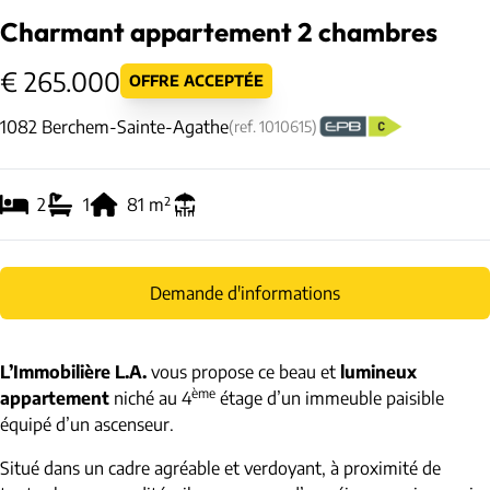
Charmant appartement 2 chambres
€ 265.000
OFFRE ACCEPTÉE
1082 Berchem-Sainte-Agathe
(ref.
1010615
)
2
1
81
m²
Demande d'informations
L’Immobilière L.A.
vous propose ce beau et
lumineux
ème
appartement
niché au 4
étage d’un immeuble paisible
équipé d’un ascenseur.
Situé dans un cadre agréable et verdoyant, à proximité de