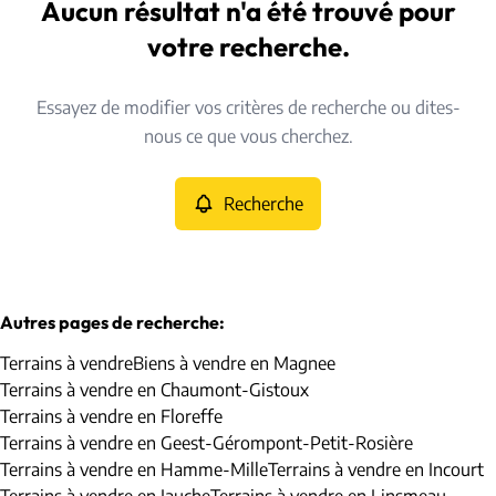
Magnee (4623)
Aucun résultat n'a été trouvé pour
Remove
Vue de la carte
votre recherche.
Type
Essayez de modifier vos critères de recherche ou dites-
Terrains
Recherche
Trier par
Remove
nous ce que vous cherchez.
Recherche
Critères plus
Min. budget
Autres pages de recherche
:
Terrains à vendre
Biens à vendre en Magnee
Max. budget
Terrains à vendre en Chaumont-Gistoux
Terrains à vendre en Floreffe
Terrains à vendre en Geest-Gérompont-Petit-Rosière
Terrains à vendre en Hamme-Mille
Terrains à vendre en Incourt
Chercher