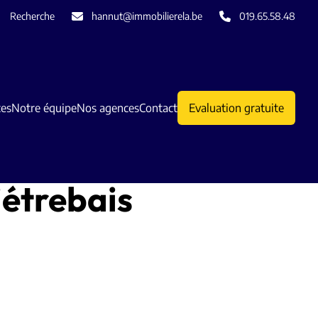
Recherche
hannut@immobilierela.be
019.65.58.48
ces
Notre équipe
Nos agences
Contact
Evaluation gratuite
étrebais