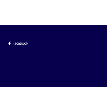
Facebook
Immobilière L.A. srl es
Agent immobilier agréé avec le IP
A