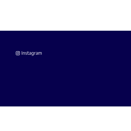
Instagram
 Agents Immobiliers
(IPI).
A Belgium (police n° 730.390.160).
s.