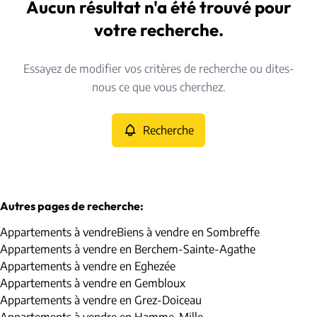
Ligny (5140)
Aucun résultat n'a été trouvé pour
Remove
Vue de la carte
votre recherche.
Type
Essayez de modifier vos critères de recherche ou dites-
Appartements
Recherche
Trier par
Remove
nous ce que vous cherchez.
Recherche
Critères plus
Min. budget
Autres pages de recherche
:
Appartements à vendre
Biens à vendre en Sombreffe
Max. budget
Appartements à vendre en Berchem-Sainte-Agathe
Appartements à vendre en Eghezée
Appartements à vendre en Gembloux
Appartements à vendre en Grez-Doiceau
Chercher