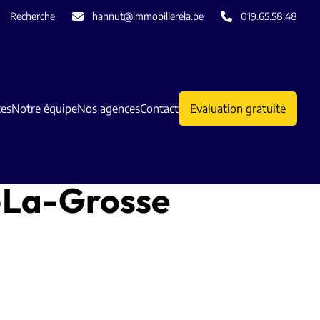
Recherche
hannut@immobilierela.be
019.65.58.48
ces
Notre équipe
Nos agences
Contact
Evaluation gratuite
s-La-Grosse