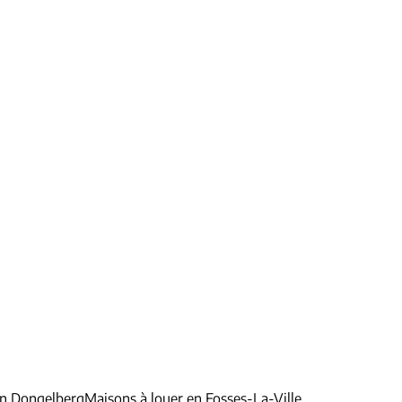
en Dongelberg
Maisons à louer en Fosses-La-Ville