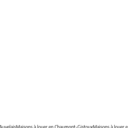
Auvelais
Maisons à louer en Chaumont-Gistoux
Maisons à louer 