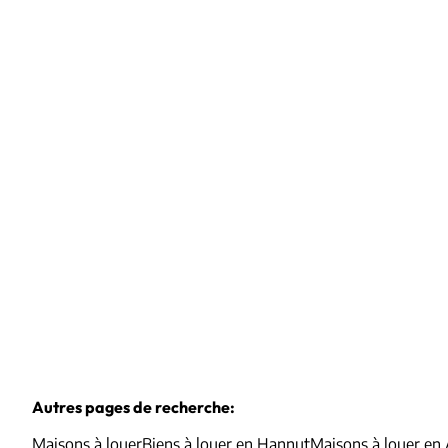
Maison 3 façades
4280 Hannut
(ref.
1010624
)
€ 1.080 / mois
2
1
90
m²
Autres pages de recherche
:
Maisons à louer
Biens à louer en Hannut
Maisons à louer en 