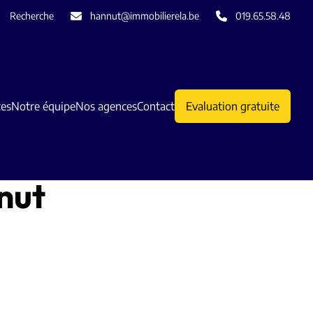
Recherche
hannut@immobilierela.be
019.65.58.48
ces
Notre équipe
Nos agences
Contact
Evaluation gratuite
nut