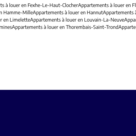
s à louer en Fexhe-Le-Haut-Clocher
Appartements à louer en F
en Hamme-Mille
Appartements à louer en Hannut
Appartements 
r en Limelette
Appartements à louer en Louvain-La-Neuve
Appar
amines
Appartements à louer en Thorembais-Saint-Trond
Apparte