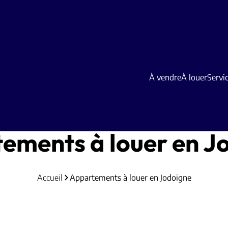
À vendre
À louer
Servi
ements à louer en J
Accueil
Appartements à louer en Jodoigne