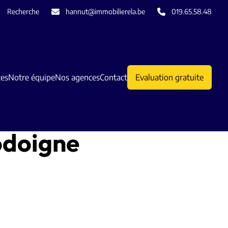
Recherche
hannut@immobilierela.be
019.65.58.48
ces
Notre équipe
Nos agences
Contact
Evaluation gratuite
odoigne