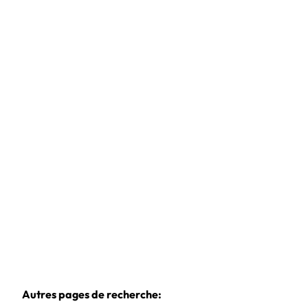
Appartement
1370 Jodoigne
(ref.
1010632
)
€ 675
1
1
65
m²
Autres pages de recherche
: