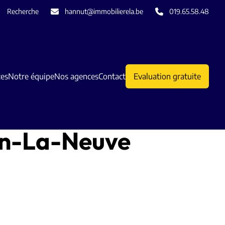
Recherche
hannut@immobilierela.be
019.65.58.48
ces
Notre équipe
Nos agences
Contact
Evaluation gratuite
in-La-Neuve