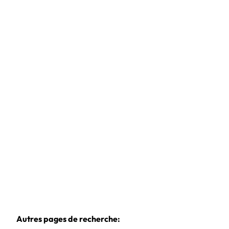
Appartement meublé
1348 Louvain-La-Neuve
(ref.
1010636
)
€ 815 / mois
1
1
45
m²
Autres pages de recherche
: