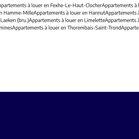
partements à louer en Fexhe-Le-Haut-Clocher
Appartements à l
en Hamme-Mille
Appartements à louer en Hannut
Appartements 
Laeken (bru.)
Appartements à louer en Limelette
Appartements à
amines
Appartements à louer en Thorembais-Saint-Trond
Apparte