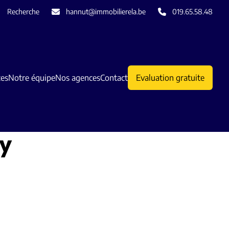
Recherche
hannut@immobilierela.be
019.65.58.48
ces
Notre équipe
Nos agences
Contact
Evaluation gratuite
py