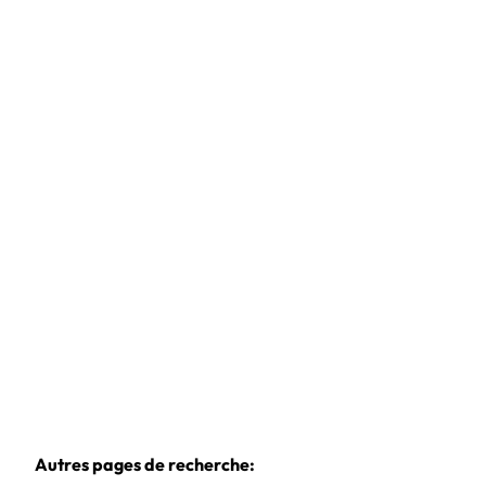
Maison
5190 Ham-Sur-Sambre
(ref.
1010384
)
Loué
2
1
95
m²
Autres pages de recherche
: