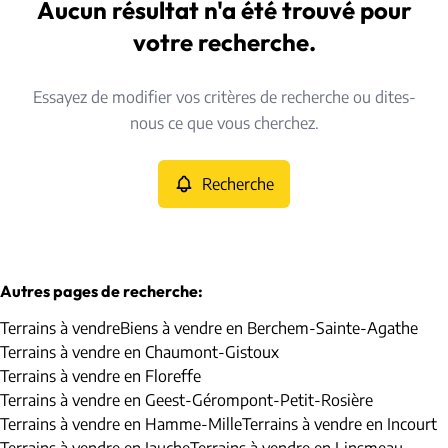
Berchem-Sainte-Agathe (1082)
Aucun résultat n'a été trouvé pour
Remove
Vue de la carte
votre recherche.
Type
Essayez de modifier vos critères de recherche ou dites-
Terrains
Recherche
Trier par
Remove
nous ce que vous cherchez.
Recherche
Critères plus
Min. budget
Autres pages de recherche
:
Terrains à vendre
Biens à vendre en Berchem-Sainte-Agathe
Max. budget
Terrains à vendre en Chaumont-Gistoux
Terrains à vendre en Floreffe
Terrains à vendre en Geest-Gérompont-Petit-Rosière
Terrains à vendre en Hamme-Mille
Terrains à vendre en Incourt
Chercher