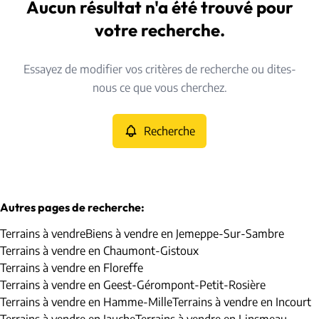
Jemeppe-Sur-Sambre (5190)
Aucun résultat n'a été trouvé pour
Remove
Vue de la carte
votre recherche.
Type
Essayez de modifier vos critères de recherche ou dites-
Terrains
Recherche
Trier par
Remove
nous ce que vous cherchez.
Recherche
Critères plus
Min. budget
Autres pages de recherche
:
Terrains à vendre
Biens à vendre en Jemeppe-Sur-Sambre
Max. budget
Terrains à vendre en Chaumont-Gistoux
Terrains à vendre en Floreffe
Terrains à vendre en Geest-Gérompont-Petit-Rosière
Terrains à vendre en Hamme-Mille
Terrains à vendre en Incourt
Chercher