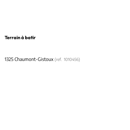
Terrain à batir
1325 Chaumont-Gistoux
(ref.
1010456
)
€ 325.000
2500
m²
Tous les biens