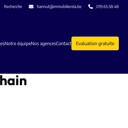
Recherche
hannut@immobilierela.be
019.65.58.48
ces
Notre équipe
Nos agences
Contact
Evaluation gratuite
hain