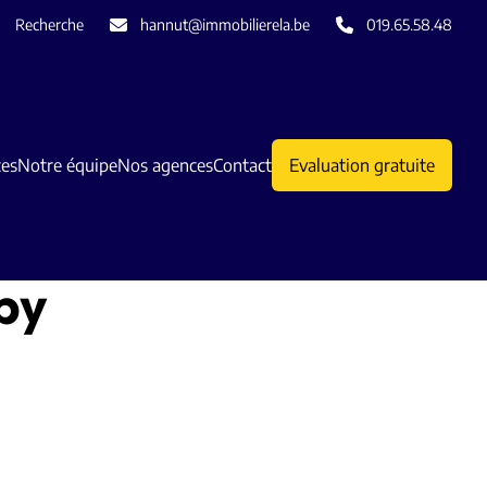
Recherche
hannut@immobilierela.be
019.65.58.48
ces
Notre équipe
Nos agences
Contact
Evaluation gratuite
py