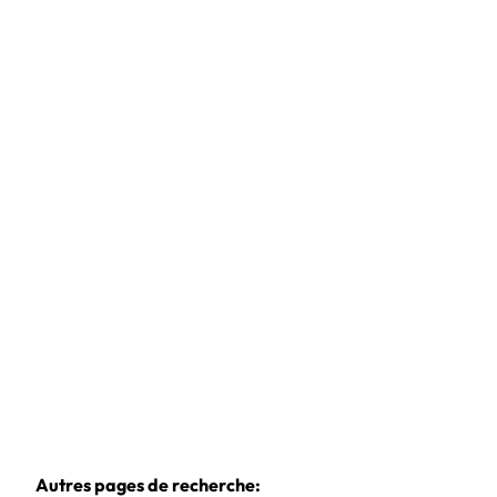
Maison villageoise
4280 Crehen
(ref.
1010601
)
Faire offre à partir de
€ 165.000
4
1
125
m²
228
m²
Autres pages de recherche
: