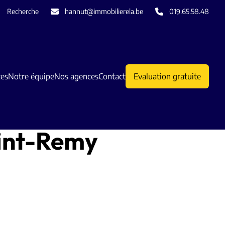
Recherche
hannut@immobilierela.be
019.65.58.48
ces
Notre équipe
Nos agences
Contact
Evaluation gratuite
aint-Remy