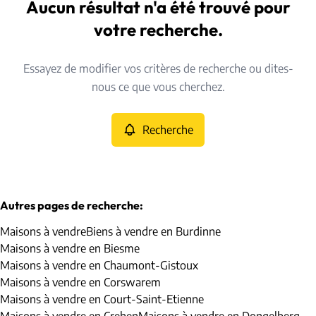
Burdinne (4210)
Aucun résultat n'a été trouvé pour
Remove
Vue de la carte
votre recherche.
Type
Essayez de modifier vos critères de recherche ou dites-
Maisons
Recherche
Trier par
Remove
nous ce que vous cherchez.
Recherche
Critères plus
Min. budget
Autres pages de recherche
:
Maisons à vendre
Biens à vendre en Burdinne
Max. budget
Maisons à vendre en Biesme
Maisons à vendre en Chaumont-Gistoux
Maisons à vendre en Corswarem
Maisons à vendre en Court-Saint-Etienne
Chercher