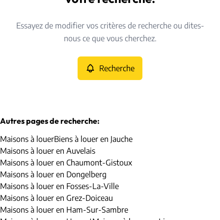
Type
Essayez de modifier vos critères de recherche ou dites-
Maisons
Recherche
Trier par
Remove
nous ce que vous cherchez.
Recherche
Critères plus
Min. budget
Autres pages de recherche
:
Maisons à louer
Biens à louer en Jauche
Max. budget
Maisons à louer en Auvelais
Maisons à louer en Chaumont-Gistoux
Maisons à louer en Dongelberg
Maisons à louer en Fosses-La-Ville
Chercher
Maisons à louer en Grez-Doiceau
Maisons à louer en Ham-Sur-Sambre