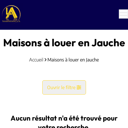
Aller au contenu principal
Maisons à louer en Jauche
Accueil
Maisons à louer en Jauche
Ouvrir le filtre
Commune
Jauche (1350)
Aucun résultat n'a été trouvé pour
Remove
Vue de la carte
votre recherche.