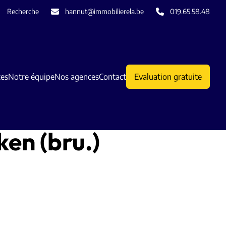
Recherche
hannut@immobilierela.be
019.65.58.48
ces
Notre équipe
Nos agences
Contact
Evaluation gratuite
en (bru.)