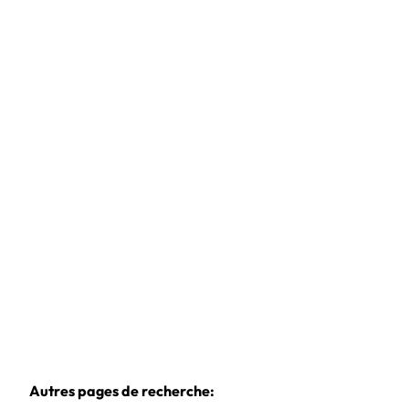
Loft
1020 Laeken (bru.)
(ref.
1010637
)
€ 1.200 / mois
1
1
120
m²
1
Autres pages de recherche
: