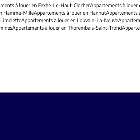
ments à louer en Fexhe-Le-Haut-Clocher
Appartements à louer 
en Hamme-Mille
Appartements à louer en Hannut
Appartements 
 Limelette
Appartements à louer en Louvain-La-Neuve
Apparteme
amines
Appartements à louer en Thorembais-Saint-Trond
Apparte