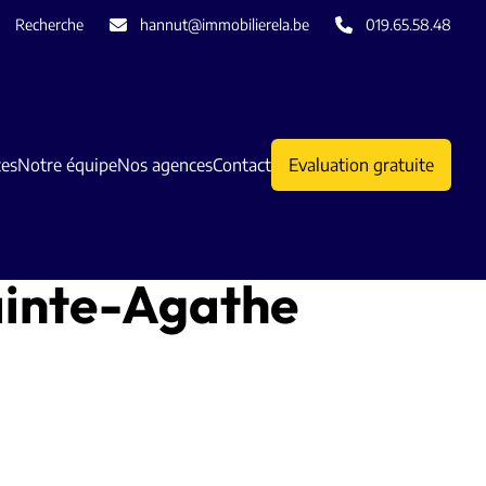
Recherche
hannut@immobilierela.be
019.65.58.48
ces
Notre équipe
Nos agences
Contact
Evaluation gratuite
ainte-Agathe